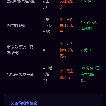
会员到期/策略调整
发生
文档被锁
0 分钟
过）
定
中高
中：单篇
1 分钟（从
协作文档误删
（团队
或部分丢
本地找回）
常见）
失
中：丢失
账号权限变更（离
高
协作库访
0 分钟
职/转岗）
问权
中（越
30 分钟（已
高：需全
公司决定切换平台
来越
有本地备
量迁出
多）
份）
备份频率建议