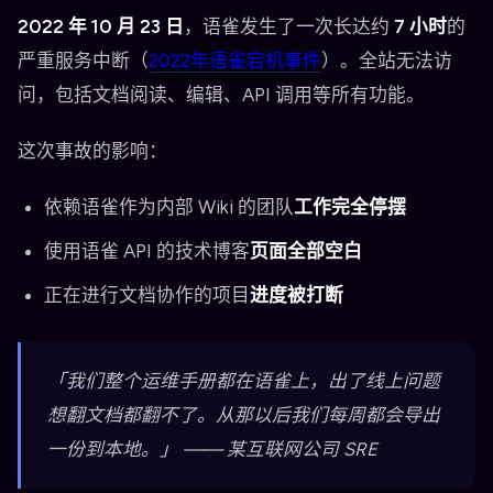
2022 年 10 月 23 日
，语雀发生了一次长达约
7 小时
的
严重服务中断（
2022年语雀宕机事件
）。全站无法访
问，包括文档阅读、编辑、API 调用等所有功能。
这次事故的影响：
依赖语雀作为内部 Wiki 的团队
工作完全停摆
使用语雀 API 的技术博客
页面全部空白
正在进行文档协作的项目
进度被打断
「我们整个运维手册都在语雀上，出了线上问题
想翻文档都翻不了。从那以后我们每周都会导出
一份到本地。」 —— 某互联网公司 SRE