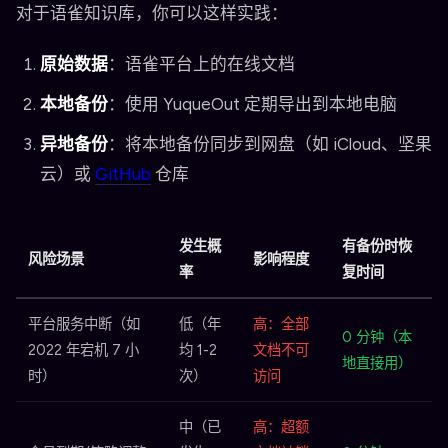
对于语雀知识库，你可以这样实践：
原始数据
：语雀平台上的在线文档
本地备份
：使用 YuqueOut 定期导出到本地电脑
异地备份
：将本地备份同步到网盘（如 iCloud、坚果
云）或
GitHub
仓库
发生概
有备份时恢
风险场景
影响程度
率
复时间
平台服务中断（如
低（年
高：全部
0 分钟（本
2022 年宕机 7 小
均 1-2
文档不可
地直接用）
时）
次）
访问
中（已
高：超额